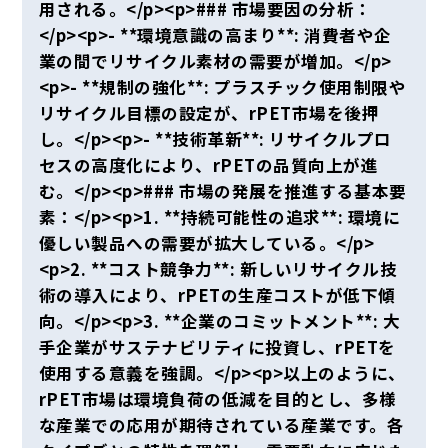
用される。</p><p>### 市場要因の分析：
</p><p>- **環境意識の高まり**: 消費者や企
業の間でリサイクル素材の需要が増加。</p>
<p>- **規制の強化**: プラスチック使用制限や
リサイクル目標の設定が、rPET市場を後押
し。</p><p>- **技術革新**: リサイクルプロ
セスの高度化により、rPETの品質向上が進
む。</p><p>### 市場の発展を推進する基本要
素：</p><p>1. **持続可能性の追求**: 環境に
優しい製品への需要が拡大している。</p>
<p>2. **コスト競争力**: 新しいリサイクル技
術の導入により、rPETの生産コストが低下傾
向。</p><p>3. **企業のコミットメント**: 大
手企業がサステナビリティに投資し、rPETを
使用する意義を強調。</p><p>以上のように、
rPET市場は環境負荷の低減を目的とし、多様
な産業での応用が期待されている産業です。各