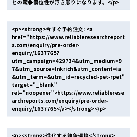
との競争優位性が浮き彫りになります。</p>
<p><strong>今すぐ予約注文: <a
href="https://www.reliableresearchreport
s.com/enquiry/pre-order-
enquiry/1637765?
utm_campaign=429724&utm_medium=9
7&utm_source=Inkrich&utm_content=ia
&utm_term=&utm_id=recycled-pet-rpet"
target="_blank"
rel="noopener">https://www.reliablerese
archreports.com/enquiry/pre-order-
enquiry/1637765</a></strong></p>
<p><strong>進化する競争環境</strong>