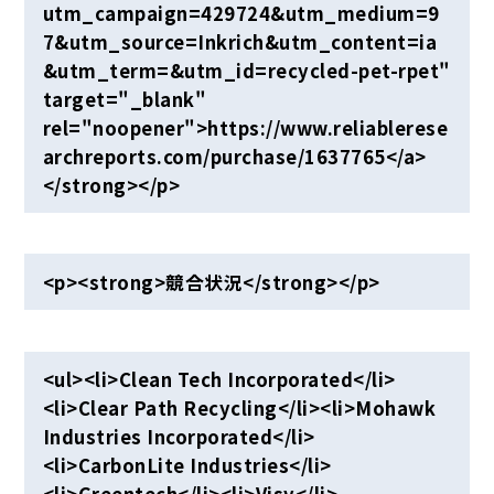
utm_campaign=429724&utm_medium=9
7&utm_source=Inkrich&utm_content=ia
&utm_term=&utm_id=recycled-pet-rpet"
target="_blank"
rel="noopener">https://www.reliablerese
archreports.com/purchase/1637765</a>
</strong></p>
<p><strong>競合状況</strong></p>
<ul><li>Clean Tech Incorporated</li>
<li>Clear Path Recycling</li><li>Mohawk
Industries Incorporated</li>
<li>CarbonLite Industries</li>