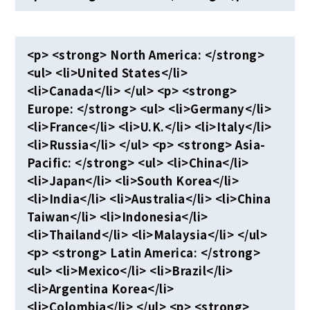
<p> <strong> North America: </strong>
<ul> <li>United States</li>
<li>Canada</li> </ul> <p> <strong>
Europe: </strong> <ul> <li>Germany</li>
<li>France</li> <li>U.K.</li> <li>Italy</li>
<li>Russia</li> </ul> <p> <strong> Asia-
Pacific: </strong> <ul> <li>China</li>
<li>Japan</li> <li>South Korea</li>
<li>India</li> <li>Australia</li> <li>China
Taiwan</li> <li>Indonesia</li>
<li>Thailand</li> <li>Malaysia</li> </ul>
<p> <strong> Latin America: </strong>
<ul> <li>Mexico</li> <li>Brazil</li>
<li>Argentina Korea</li>
<li>Colombia</li> </ul> <p> <strong>