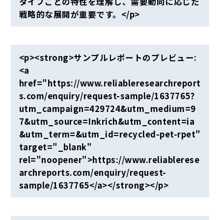
タイプごとの特性を理解し、需要動向に応じた
戦略的な展開が重要です。</p>
<p><strong>サンプルレポートのプレビュー:
<a
href="https://www.reliableresearchreport
s.com/enquiry/request-sample/1637765?
utm_campaign=429724&utm_medium=9
7&utm_source=Inkrich&utm_content=ia
&utm_term=&utm_id=recycled-pet-rpet"
target="_blank"
rel="noopener">https://www.reliablerese
archreports.com/enquiry/request-
sample/1637765</a></strong></p>