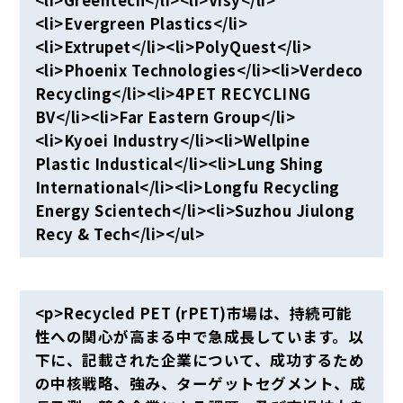
<li>Greentech</li><li>Visy</li>
<li>Evergreen Plastics</li>
<li>Extrupet</li><li>PolyQuest</li>
<li>Phoenix Technologies</li><li>Verdeco
Recycling</li><li>4PET RECYCLING
BV</li><li>Far Eastern Group</li>
<li>Kyoei Industry</li><li>Wellpine
Plastic Industical</li><li>Lung Shing
International</li><li>Longfu Recycling
Energy Scientech</li><li>Suzhou Jiulong
Recy & Tech</li></ul>
<p>Recycled PET (rPET)市場は、持続可能
性への関心が高まる中で急成長しています。以
下に、記載された企業について、成功するため
の中核戦略、強み、ターゲットセグメント、成